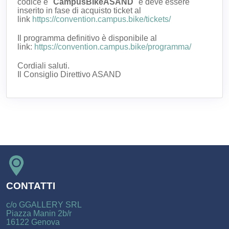
codice è "
CampusBIkeASAND
" e deve essere
inserito in fase di acquisto ticket al
link
https://convention.campus.bike/tickets/
Il programma definitivo è disponibile al
link:
https://convention.campus.bike/programma/
Cordiali saluti.
Il Consiglio Direttivo ASAND
CONTATTI
c/o GGALLERY SRL
Piazza Manin 2b/r
16122 Genova