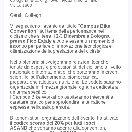
Categoria:
Breaking news
Read Time: 2 mins
Visite: 1868
Gentili Colleghi,
Vi segnaliamo l’evento dal titolo
“Campus Bike
Convention”
sul tema della performance nel
ciclismo che si terrà il
2-3 Dicembre a Bologna
presso Fico Eataly
e vuole essere un momento di
incontro per parlare di innovazione tecnologica e
ottimizzazione della prestazione del ciclista.
Nella plenaria si svolgeranno relazioni teoriche
tenute da esperti e professionisti del ciclismo a livello
nazionale e internazionale, che porteranno interventi
scientifici sull’allenamento, biomeccanica,
preparazione atletica e nutrizione. Le sedute saranno
organizzate in 4 mezze giornate, ognuna dedicata a
un tema specifico.
I Campus Bike Workshop ospiteranno interventi a
carattere pratico per approfondire le tematiche
espresse nella sala plenaria.
Bikenomist srl, organizzatore dell’evento, ha attivato
il
codice sconto del 20% per tutti i soci
ASAND
che vorranno aderire alla convention. Il